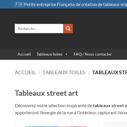
Passer
🇫🇷 Petite entreprise Française de création de tableaux ori
au
contenu
Recherche
pour :
Accueil
Tableaux toiles
FAQ / Nous contacter
ACCUEIL
/
TABLEAUX TOILES
/
TABLEAUX ST
Tableaux street art
Découvrez notre sélection inspirante de
tableaux street a
apporteront l’énergie de la rue à l’intérieur, capturant l’e