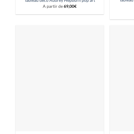
Tableau déco Audrey Hepburn pop art
A partir de
69,00
€