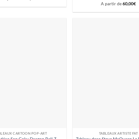
A partir de
60,00
€
BLEAUX CARTOON POP-ART
TABLEAUX ARTISTE FAT
 déco Son Goku Dragon Ball Z
Tableau deco Steve McQueen Le 