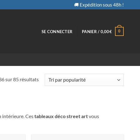
🚚 Expédition sous 48h !
0
SE CONNECTER
PANIER /
0,00
€
Trié
6 sur 85 résultats
par
popularité
 intérieure. Ces
tableaux déco street art
vous