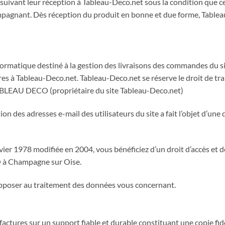
s suivant leur réception à Tableau-Deco.net sous la condition que 
mpagnant. Dès réception du produit en bonne et due forme, Tableau-
nformatique destiné à la gestion des livraisons des commandes du si
s à Tableau-Deco.net. Tableau-Deco.net se réserve le droit de tr
 TABLEAU DECO (propriétaire du site Tableau-Deco.net)
n des adresses e-mail des utilisateurs du site a fait l’objet d’une 
nvier 1978 modifiée en 2004, vous bénéficiez d’un droit d’accès et 
 à Champagne sur Oise.
opposer au traitement des données vous concernant.
actures sur un support fiable et durable constituant une copie fid