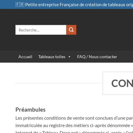
Passer
🇫🇷 Petite entreprise Française de création de tableaux ori
au
contenu
Recherche
pour :
Accueil
Tableaux toiles
FAQ / Nous contacter
CON
Préambules
Les présentes conditions de vente sont conclues d’une pa
immatriculée au registre des métiers ci-après dénommée «
Internet de « Tableau-Deco.net » dénommée ci-après « l’ac