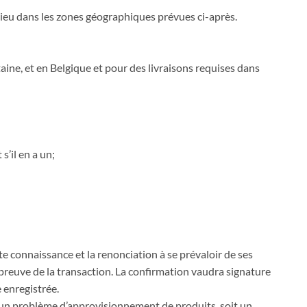
lieu dans les zones géographiques prévues ci-après.
aine, et en Belgique et pour des livraisons requises dans
s’il en a un;
e connaissance et la renonciation à se prévaloir de ses
preuve de la transaction. La confirmation vaudra signature
 enregistrée.
à un problème d’approvisionnement de produits, soit un