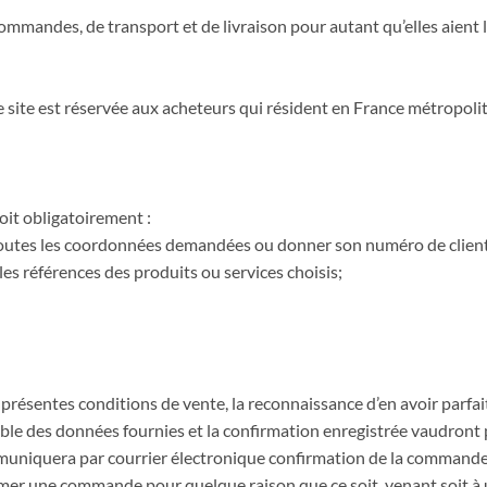
ommandes, de transport et de livraison pour autant qu’elles aient 
e site est réservée aux acheteurs qui résident en France métropolit
oit obligatoirement :
ra toutes les coordonnées demandées ou donner son numéro de client 
es références des produits ou services choisis;
ésentes conditions de vente, la reconnaissance d’en avoir parfait
mble des données fournies et la confirmation enregistrée vaudront 
muniquera par courrier électronique confirmation de la commande
irmer une commande pour quelque raison que ce soit, venant soit 