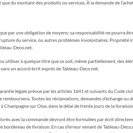
 que du montant des produits ou services. À la demande de l’achete
u que par une obligation de moyens; sa responsabilité ne pourra êt
 rupture du service, ou autres problèmes involontaires. Propriété i
Tableau-Deco.net.
ou utiliser à quelque titre que ce soit, même partiellement, des élém
t sans un accord écrit exprès de Tableau-Deco.net.
garantie légale prévue par les articles 1641 et suivants du Code civ
 le remboursera. Toutes les réclamations, demandes d’échange ou d
Champagne sur Oise, dans le délai de trente jours de la livraison
livrés avec la commande devront être formulées par écrit direct
 le bordereau de livraison. En cas d’erreur venant de Tableau-Deco.ne