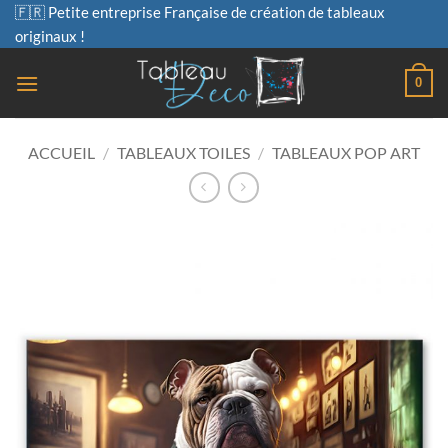
Passer
🇫🇷 Petite entreprise Française de création de tableaux
au
originaux !
contenu
0
ACCUEIL
/
TABLEAUX TOILES
/
TABLEAUX POP ART