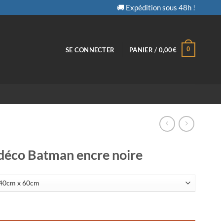
🚚 Expédition sous 48h !
0
SE CONNECTER
PANIER /
0,00
€
déco Batman encre noire
eau déco Batman encre noire