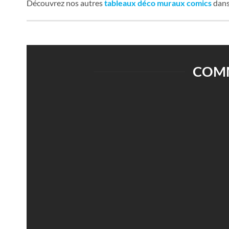
Découvrez nos autres
tableaux déco muraux comics
dans
COMM