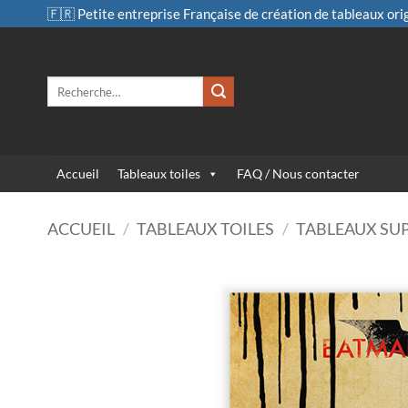
Passer
🇫🇷 Petite entreprise Française de création de tableaux ori
au
contenu
Recherche
pour :
Accueil
Tableaux toiles
FAQ / Nous contacter
ACCUEIL
/
TABLEAUX TOILES
/
TABLEAUX SU