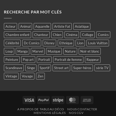
RECHERCHE PAR MOT CLÉS
Acteur
Animal
Aquarelle
Artiste Fat
Asiatique
Chambre enfant
Chanteur
Chien
Cinéma
Collage
Comics
Célébrité
Dc Comics
Disney
Ethnique
Lion
Louis Vuitton
Loup
Manga
Marvel
Musique
Nature
Noir et blanc
Peinture
Pop art
Portrait
Portrait de femme
Rappeur
Scandinave
Singe
Sportif
Street art
Super-héros
série TV
Vintage
Voyage
Zen
Visa
PayPal
Stripe
MasterCard
Cash
On
A PROPOS DE TABLEAU DÉCO
NOUS CONTACTER
Delivery
MENTIONS LÉGALES
NOS CGV