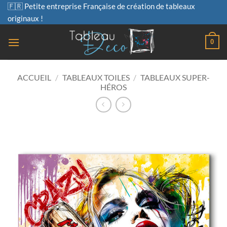
Passer
🇫🇷 Petite entreprise Française de création de tableaux
au
originaux !
contenu
0
ACCUEIL
/
TABLEAUX TOILES
/
TABLEAUX SUPER-
HÉROS