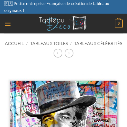
Passer
🇫🇷 Petite entreprise Française de création de tableaux
au
originaux !
contenu
0
ACCUEIL
/
TABLEAUX TOILES
/
TABLEAUX CÉLÉBRITÉS