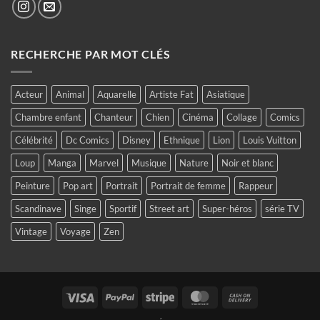
RECHERCHE PAR MOT CLÉS
Acteur
Animal
Aquarelle
Artiste Fat
Asiatique
Chambre enfant
Chanteur
Chien
Cinéma
Collage
Comics
Célébrité
Dc Comics
Disney
Ethnique
Lion
Louis Vuitton
Loup
Manga
Marvel
Musique
Nature
Noir et blanc
Peinture
Pop art
Portrait
Portrait de femme
Rappeur
Scandinave
Singe
Sportif
Street art
Super-héros
série TV
Vintage
Voyage
Zen
Visa
PayPal
Stripe
MasterCard
Cash
On