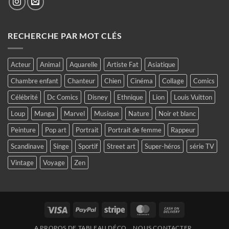
RECHERCHE PAR MOT CLÉS
Acteur
Animal
Aquarelle
Artiste Fat
Asiatique
Chambre enfant
Chanteur
Chien
Cinéma
Collage
Comics
Célébrité
Dc Comics
Disney
Ethnique
Lion
Louis Vuitton
Loup
Manga
Marvel
Musique
Nature
Noir et blanc
Peinture
Pop art
Portrait
Portrait de femme
Rappeur
Scandinave
Singe
Sportif
Street art
Super-héros
série TV
Vintage
Voyage
Zen
Visa
PayPal
Stripe
MasterCard
Cash
On
A PROPOS DE TABLEAU DÉCO
NOUS CONTACTER