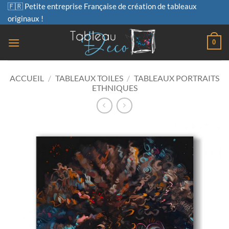
Passer
🇫🇷 Petite entreprise Française de création de tableaux
au
originaux !
contenu
0
ACCUEIL
/
TABLEAUX TOILES
/
TABLEAUX PORTRAITS
ETHNIQUES