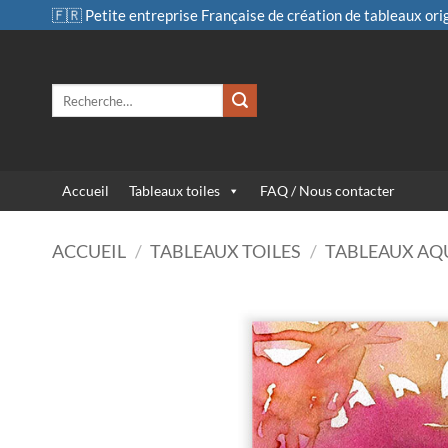
Passer
🇫🇷 Petite entreprise Française de création de tableaux ori
au
contenu
Recherche
pour :
Accueil
Tableaux toiles
FAQ / Nous contacter
ACCUEIL
/
TABLEAUX TOILES
/
TABLEAUX AQ