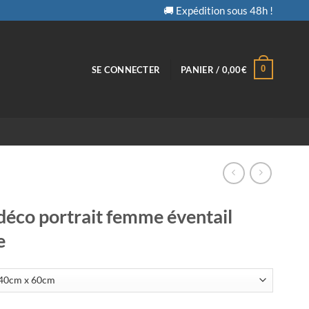
🚚 Expédition sous 48h !
0
SE CONNECTER
PANIER /
0,00
€
déco portrait femme éventail
e