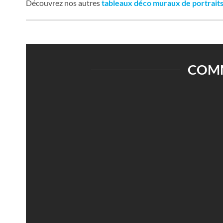
Découvrez nos autres
tableaux déco muraux de portrait
COMM