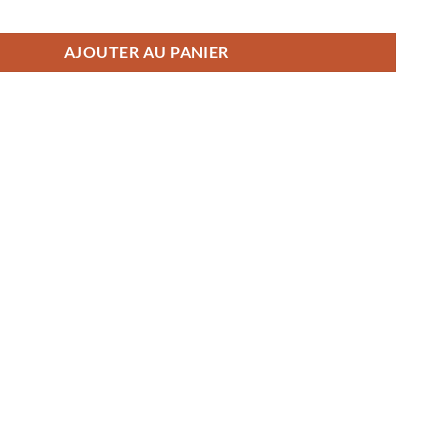
eau déco portrait femme éventail aquarelle
AJOUTER AU PANIER