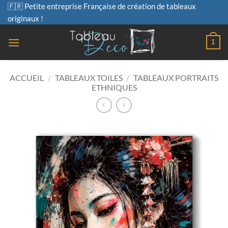
Passer
🇫🇷 Petite entreprise Française de création de tableaux
au
originaux !
contenu
1
ACCUEIL
/
TABLEAUX TOILES
/
TABLEAUX PORTRAITS
ETHNIQUES