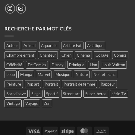
RECHERCHE PAR MOT CLÉS
Acteur
Animal
Aquarelle
Artiste Fat
Asiatique
Chambre enfant
Chanteur
Chien
Cinéma
Collage
Comics
Célébrité
Dc Comics
Disney
Ethnique
Lion
Louis Vuitton
Loup
Manga
Marvel
Musique
Nature
Noir et blanc
Peinture
Pop art
Portrait
Portrait de femme
Rappeur
Scandinave
Singe
Sportif
Street art
Super-héros
série TV
Vintage
Voyage
Zen
Visa
PayPal
Stripe
MasterCard
Cash