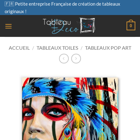
Passer
🇫🇷 Petite entreprise Française de création de tableaux
au
originaux !
contenu
0
ACCUEIL
/
TABLEAUX TOILES
/
TABLEAUX POP ART