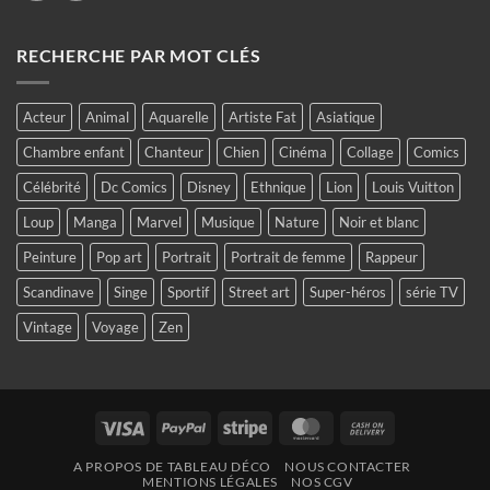
RECHERCHE PAR MOT CLÉS
Acteur
Animal
Aquarelle
Artiste Fat
Asiatique
Chambre enfant
Chanteur
Chien
Cinéma
Collage
Comics
Célébrité
Dc Comics
Disney
Ethnique
Lion
Louis Vuitton
Loup
Manga
Marvel
Musique
Nature
Noir et blanc
Peinture
Pop art
Portrait
Portrait de femme
Rappeur
Scandinave
Singe
Sportif
Street art
Super-héros
série TV
Vintage
Voyage
Zen
Visa
PayPal
Stripe
MasterCard
Cash
On
A PROPOS DE TABLEAU DÉCO
NOUS CONTACTER
Delivery
MENTIONS LÉGALES
NOS CGV