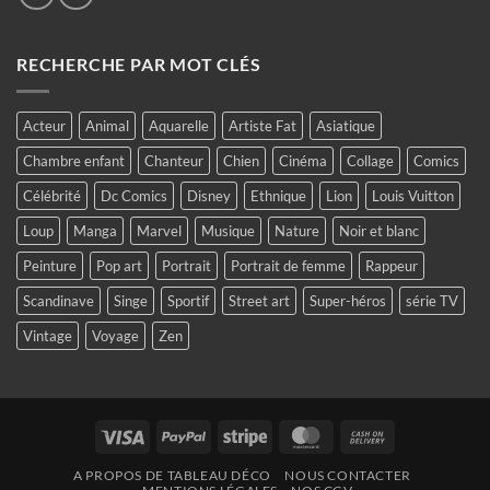
RECHERCHE PAR MOT CLÉS
Acteur
Animal
Aquarelle
Artiste Fat
Asiatique
Chambre enfant
Chanteur
Chien
Cinéma
Collage
Comics
Célébrité
Dc Comics
Disney
Ethnique
Lion
Louis Vuitton
Loup
Manga
Marvel
Musique
Nature
Noir et blanc
Peinture
Pop art
Portrait
Portrait de femme
Rappeur
Scandinave
Singe
Sportif
Street art
Super-héros
série TV
Vintage
Voyage
Zen
Visa
PayPal
Stripe
MasterCard
Cash
On
A PROPOS DE TABLEAU DÉCO
NOUS CONTACTER
Delivery