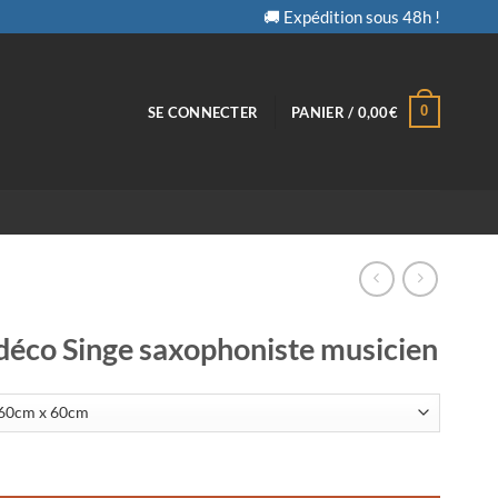
🚚 Expédition sous 48h !
0
SE CONNECTER
PANIER /
0,00
€
déco Singe saxophoniste musicien
eau déco Singe saxophoniste musicien