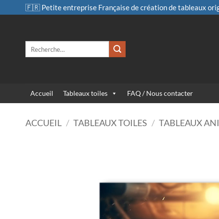
Passer
🇫🇷 Petite entreprise Française de création de tableaux ori
au
contenu
Recherche
pour :
Accueil
Tableaux toiles
FAQ / Nous contacter
ACCUEIL
/
TABLEAUX TOILES
/
TABLEAUX AN