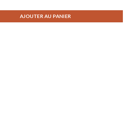
eau déco Tom et Jerry Cartoon Louis Vuitton
AJOUTER AU PANIER