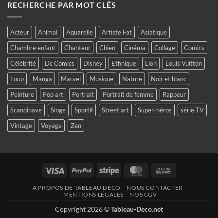
RECHERCHE PAR MOT CLÉS
Acteur
Animal
Aquarelle
Artiste Fat
Asiatique
Chambre enfant
Chanteur
Chien
Cinéma
Collage
Comics
Célébrité
Dc Comics
Disney
Ethnique
Lion
Louis Vuitton
Loup
Manga
Marvel
Musique
Nature
Noir et blanc
Peinture
Pop art
Portrait
Portrait de femme
Rappeur
Scandinave
Singe
Sportif
Street art
Super-héros
série TV
Vintage
Voyage
Zen
Visa
PayPal
Stripe
MasterCard
Cash
On
A PROPOS DE TABLEAU DÉCO
NOUS CONTACTER
Delivery
MENTIONS LÉGALES
NOS CGV
Copyright 2026 ©
Tableau-Deco.net