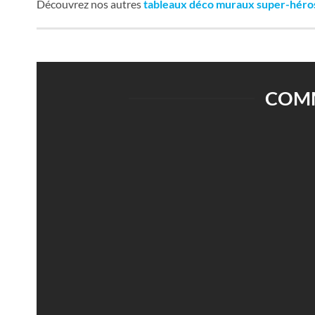
Découvrez nos autres
tableaux déco muraux super-héro
COMM