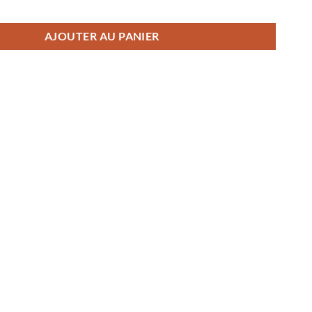
eau déco portrait Superman aquarelle pastel
AJOUTER AU PANIER