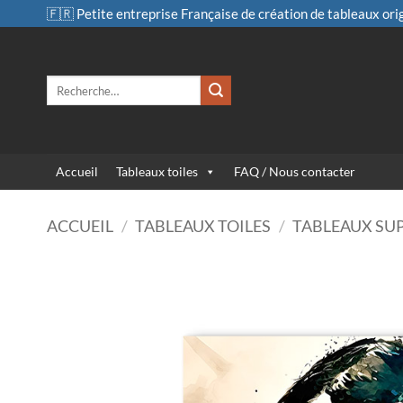
Passer
🇫🇷 Petite entreprise Française de création de tableaux ori
au
contenu
Recherche
pour :
Accueil
Tableaux toiles
FAQ / Nous contacter
ACCUEIL
/
TABLEAUX TOILES
/
TABLEAUX SU