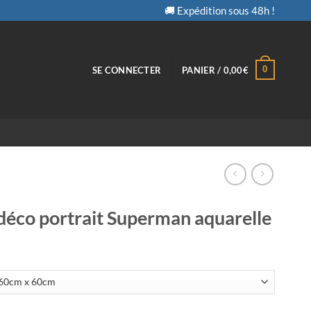
🚚 Expédition sous 48h !
0
SE CONNECTER
PANIER /
0,00
€
déco portrait Superman aquarelle