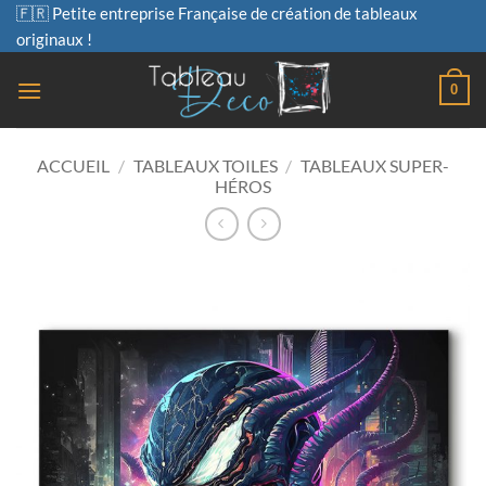
Passer
🇫🇷 Petite entreprise Française de création de tableaux
au
originaux !
contenu
0
ACCUEIL
/
TABLEAUX TOILES
/
TABLEAUX SUPER-
HÉROS