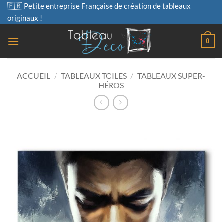
Passer
🇫🇷 Petite entreprise Française de création de tableaux
au
originaux !
contenu
0
ACCUEIL
/
TABLEAUX TOILES
/
TABLEAUX SUPER-
HÉROS