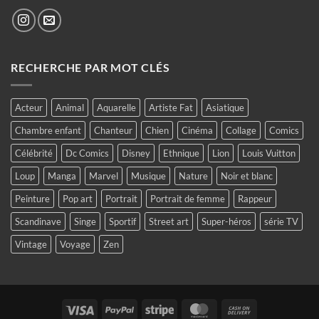
RECHERCHE PAR MOT CLÉS
Acteur
Animal
Aquarelle
Artiste Fat
Asiatique
Chambre enfant
Chanteur
Chien
Cinéma
Collage
Comics
Célébrité
Dc Comics
Disney
Ethnique
Lion
Louis Vuitton
Loup
Manga
Marvel
Musique
Nature
Noir et blanc
Peinture
Pop art
Portrait
Portrait de femme
Rappeur
Scandinave
Singe
Sportif
Street art
Super-héros
série TV
Vintage
Voyage
Zen
Visa
PayPal
Stripe
MasterCard
Cash