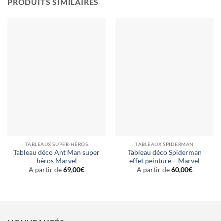
PRODUITS SIMILAIRES
TABLEAUX SUPER-HÉROS
TABLEAUX SPIDERMAN
Tableau déco Ant Man super
Tableau déco Spiderman
héros Marvel
effet peinture – Marvel
A partir de
69,00
€
A partir de
60,00
€